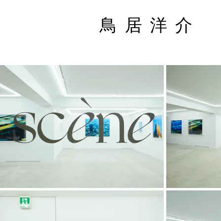
鳥 居 洋 介