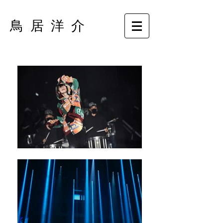
鳥 居 洋 介