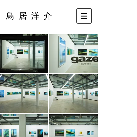
鳥 居 洋 介