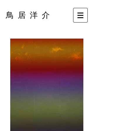
鳥 居 洋 介